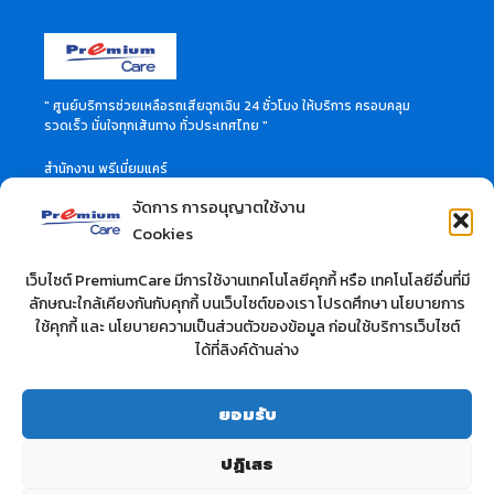
" ศูนย์บริการช่วยเหลือรถเสียฉุกเฉิน 24 ชั่วโมง ให้บริการ ครอบคลุม
รวดเร็ว มั่นใจทุกเส้นทาง ทั่วประเทศไทย "
สำนักงาน พรีเมี่ยมแคร์
46 ซอย ลาดพร้าว 60 แขวงวังทองหลาง เขตวังทองหลาง
จัดการ การอนุญาตใช้งาน
กรุงเทพมหานคร 10310
สอบถามข้อมูลเพิ่มเติมได้ที่
Cookies
Call Center 02-114-3515
เว็บไซต์ PremiumCare มีการใช้งานเทคโนโลยีคุกกี้ หรือ เทคโนโลยีอื่นที่มี
ลักษณะใกล้เคียงกันกับคุกกี้ บนเว็บไซต์ของเรา โปรดศึกษา นโยบายการ
บริษัท ที.วี.ซี. คาร์แคร์ จำกัด
ใช้คุกกี้ และ นโยบายความเป็นส่วนตัวของข้อมูล ก่อนใช้บริการเว็บไซต์
สำนักงาน : 10/37 ซอยลาดพร้าว 28 ถนนลาดพร้าว
ได้ที่ลิงค์ด้านล่าง
แขวงจันทรเกษม เขตวังทองหลาง กรุงเทพฯ 10900 จำกัด
สอบถามข้อมูลเพิ่มเติมได้ที่
โทร : 02-512-0283
ยอมรับ
เว็ปไซต์ :
www.premium-carcare.com
ปฏิเสธ