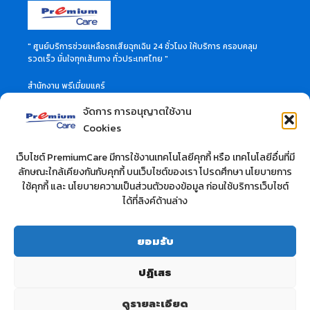
" ศูนย์บริการช่วยเหลือรถเสียฉุกเฉิน 24 ชั่วโมง ให้บริการ ครอบคลุม
รวดเร็ว มั่นใจทุกเส้นทาง ทั่วประเทศไทย "
สำนักงาน พรีเมี่ยมแคร์
46 ซอย ลาดพร้าว 60 แขวงวังทองหลาง เขตวังทองหลาง
จัดการ การอนุญาตใช้งาน
กรุงเทพมหานคร 10310
สอบถามข้อมูลเพิ่มเติมได้ที่
Cookies
Call Center 02-114-3515
เว็บไซต์ PremiumCare มีการใช้งานเทคโนโลยีคุกกี้ หรือ เทคโนโลยีอื่นที่มี
ลักษณะใกล้เคียงกันกับคุกกี้ บนเว็บไซต์ของเรา โปรดศึกษา นโยบายการ
บริษัท ที.วี.ซี. คาร์แคร์ จำกัด
ใช้คุกกี้ และ นโยบายความเป็นส่วนตัวของข้อมูล ก่อนใช้บริการเว็บไซต์
สำนักงาน : 10/37 ซอยลาดพร้าว 28 ถนนลาดพร้าว
ได้ที่ลิงค์ด้านล่าง
แขวงจันทรเกษม เขตวังทองหลาง กรุงเทพฯ 10900 จำกัด
สอบถามข้อมูลเพิ่มเติมได้ที่
โทร : 02-512-0283
ยอมรับ
เว็ปไซต์ :
www.premium-carcare.com
ปฏิเสธ
ดูรายละเอียด