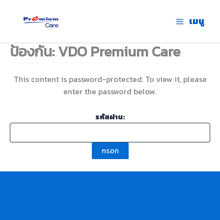
Skip
to
เมนู
premium care.in.th
content
ป้องกัน: VDO Premium Care
This content is password-protected. To view it, please
enter the password below.
รหัสผ่าน: