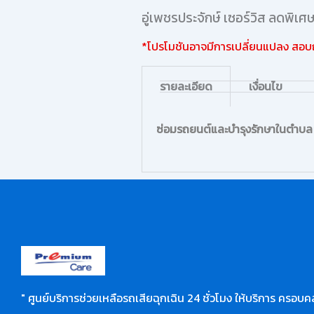
อู่เพชรประจักษ์ เซอร์วิส ลดพิเศ
*โปรโมชันอาจมีการเปลี่ยนแปลง สอบถา
รายละเอียด
เงื่อนไข
ซ่อมรถยนต์และบำรุงรักษาในตำบ
" ศูนย์บริการช่วยเหลือรถเสียฉุกเฉิน 24 ชั่วโมง ให้บริการ ครอบคล