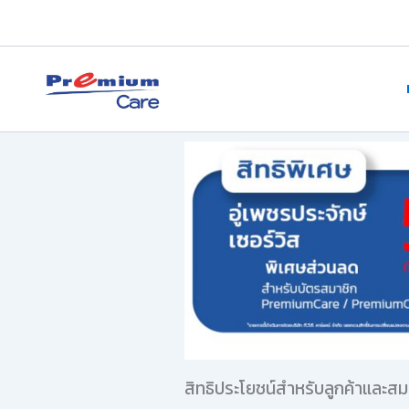
Skip
to
content
premium care.in.th
สิทธิประโยชน์สำหรับลูกค้าและส