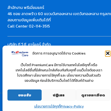
สำนักงาน พรีเมี่ยมแคร์
46 ซอย ลาดพร้าว 60 แขวงวังทองหลาง เขตวังทองหลาง กรุงเ
สอบถามข้อมูลเพิ่มเติมได้ที่
Call Center 02-114-3515
บริษัท ที.วี.ซี. คาร์แคร์ จำกัด
สำนักงาน : 10/37 ซอยลาดพร้าว 28 ถนนลาดพร้าว
จัดการ การอนุญาตใช้งาน Cookies
แขวงจันทรเกษม เขตวังทองหลาง กรุงเทพฯ 10900 จำกัด
สอบถามข้อมูลเพิ่มเติมได้ที่
เว็บไซต์ PremiumCare มีการใช้งานเทคโนโลยีคุกกี้ หรือ
โทร : 02-512-0283
เทคโนโลยีอื่นที่มีลักษณะใกล้เคียงกันกับคุกกี้ บนเว็บไซต์ของเรา
เว็ปไซต์ :
www.premium-carcare.com
โปรดศึกษา นโยบายการใช้คุกกี้ และ นโยบายความเป็นส่วนตัว
ของข้อมูล ก่อนใช้บริการเว็บไซต์ ได้ที่ลิงค์ด้านล่าง
ยอมรับ
ปฏิเสธ
ดูรายละเอียด
Copyright © 2026 premium care.in.th | Powered by
Astra WordPress Theme
นโยบายการใช้คุกกี้
Privacy-Policy