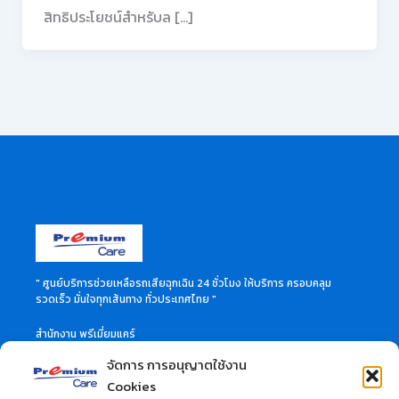
สิทธิประโยชน์สำหรับล […]
" ศูนย์บริการช่วยเหลือรถเสียฉุกเฉิน 24 ชั่วโมง ให้บริการ ครอบคลุม
รวดเร็ว มั่นใจทุกเส้นทาง ทั่วประเทศไทย "
สำนักงาน พรีเมี่ยมแคร์
46 ซอย ลาดพร้าว 60 แขวงวังทองหลาง เขตวังทองหลาง
จัดการ การอนุญาตใช้งาน
กรุงเทพมหานคร 10310
สอบถามข้อมูลเพิ่มเติมได้ที่
Cookies
Call Center 02-114-3515