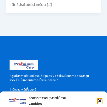
สิทธิประโยชน์สำหรับล […]
" ศูนย์บริการช่วยเหลือรถเสียฉุกเฉิน 24 ชั่วโมง ให้บริการ ครอบคลุม
รวดเร็ว มั่นใจทุกเส้นทาง ทั่วประเทศไทย "
สำนักงาน พรีเมี่ยมแคร์
46 ซอย ลาดพร้าว 60 แขวงวังทองหลาง เขตวังทองหลาง
จัดการ การอนุญาตใช้งาน
กรุงเทพมหานคร 10310
สอบถามข้อมูลเพิ่มเติมได้ที่
Cookies
Call Center 02-114-3515