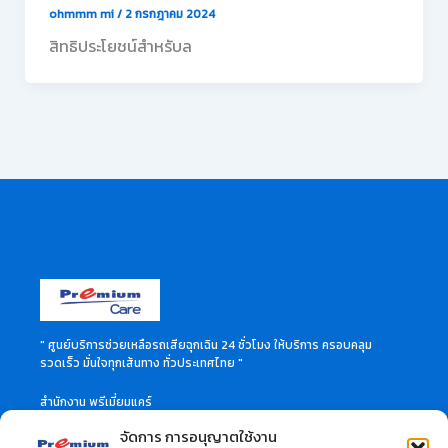
ohmmm mi
/
2 กรกฎาคม 2024
สิทธิประโยชน์สำหรับล
" ศูนย์บริการช่วยเหลือรถเสียฉุกเฉิน 24 ชั่วโมง ให้บริการ ครอบคลุม
รวดเร็ว มั่นใจทุกเส้นทาง ทั่วประเทศไทย "
สำนักงาน พรีเมี่ยมแคร์
46 ซอย ลาดพร้าว 60 แขวงวังทองหลาง เขตวังทองหลาง
จัดการ การอนุญาตใช้งาน
กรุงเทพมหานคร 10310