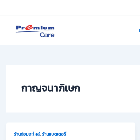
Skip
to
content
premium care.in.th
กาญจนาภิเษก
,
ร้านซ่อมอะไหล่
ร้านแบตเตอรี่