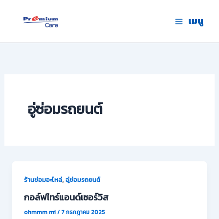
Skip
to
เมนู
premium care.in.th
content
อู่ซ่อมรถยนต์
,
ร้านซ่อมอะไหล่
อู่ซ่อมรถยนต์
กอล์ฟไทร์แอนด์เซอร์วิส
ohmmm mi
/
7 กรกฎาคม 2025