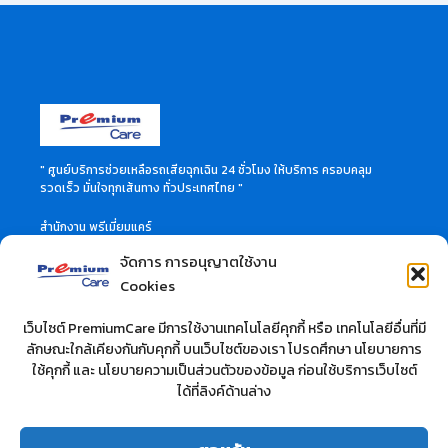
" ศูนย์บริการช่วยเหลือรถเสียฉุกเฉิน 24 ชั่วโมง ให้บริการ ครอบคลุม
รวดเร็ว มั่นใจทุกเส้นทาง ทั่วประเทศไทย "
สำนักงาน พรีเมี่ยมแคร์
46 ซอย ลาดพร้าว 60 แขวงวังทองหลาง เขตวังทองหลาง
จัดการ การอนุญาตใช้งาน
กรุงเทพมหานคร 10310
สอบถามข้อมูลเพิ่มเติมได้ที่
Cookies
Call Center 02-114-3515
เว็บไซต์ PremiumCare มีการใช้งานเทคโนโลยีคุกกี้ หรือ เทคโนโลยีอื่นที่มี
ลักษณะใกล้เคียงกันกับคุกกี้ บนเว็บไซต์ของเรา โปรดศึกษา นโยบายการ
บริษัท ที.วี.ซี. คาร์แคร์ จำกัด
ใช้คุกกี้ และ นโยบายความเป็นส่วนตัวของข้อมูล ก่อนใช้บริการเว็บไซต์
สำนักงาน : 10/37 ซอยลาดพร้าว 28 ถนนลาดพร้าว
ได้ที่ลิงค์ด้านล่าง
แขวงจันทรเกษม เขตวังทองหลาง กรุงเทพฯ 10900 จำกัด
สอบถามข้อมูลเพิ่มเติมได้ที่
โทร : 02-512-0283