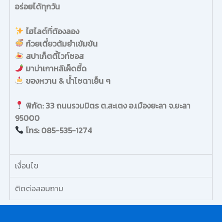
อร่อยได้ทุกวัน
ไฮไลต์ที่ต้องลอง
ก๋วยเตี๋ยวต้มยำเข้มข้น
สปาเก็ตตี้ไวท์ซอส
มาม่าเกาหลีเผ็ดซี้ด
ของหวาน & น้ำโซดาเย็น ๆ
พิกัด: 33 ถนนรวมมิตร ต.สะเตง อ.เมืองยะลา จ.ยะลา
95000
โทร: 085-535-1274
เงื่อนไข
ติดต่อสอบถาม