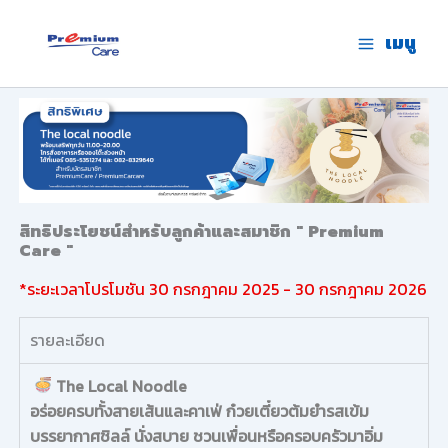
Skip
to
เมนู
premium care.in.th
content
สิทธิประโยชน์สำหรับลูกค้าและสมาชิก " Premium
Care "
*ระยะเวลาโปรโมชัน 30 กรกฎาคม 2025 - 30 กรกฎาคม 2026
รายละเอียด
The Local Noodle
อร่อยครบทั้งสายเส้นและคาเฟ่ ก๋วยเตี๋ยวต้มยำรสเข้ม
บรรยากาศชิลล์ นั่งสบาย ชวนเพื่อนหรือครอบครัวมาอิ่ม