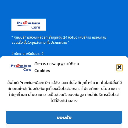
" ศูนย์บริการช่วยเหลือรถเสียฉุกเฉิน 24 ชั่วโมง ให้บริการ ครอบคลุม
รวดเร็ว มั่นใจทุกเส้นทาง ทั่วประเทศไทย "
สำนักงาน พรีเมี่ยมแคร์
46 ซอย ลาดพร้าว 60 แขวงวังทองหลาง เขตวังทองหลาง
จัดการ การอนุญาตใช้งาน
กรุงเทพมหานคร 10310
สอบถามข้อมูลเพิ่มเติมได้ที่
Cookies
Call Center 02-114-3515
เว็บไซต์ PremiumCare มีการใช้งานเทคโนโลยีคุกกี้ หรือ เทคโนโลยีอื่นที่มี
ลักษณะใกล้เคียงกันกับคุกกี้ บนเว็บไซต์ของเรา โปรดศึกษา นโยบายการ
บริษัท ที.วี.ซี. คาร์แคร์ จำกัด
ใช้คุกกี้ และ นโยบายความเป็นส่วนตัวของข้อมูล ก่อนใช้บริการเว็บไซต์
สำนักงาน : 10/37 ซอยลาดพร้าว 28 ถนนลาดพร้าว
ได้ที่ลิงค์ด้านล่าง
แขวงจันทรเกษม เขตวังทองหลาง กรุงเทพฯ 10900 จำกัด
สอบถามข้อมูลเพิ่มเติมได้ที่
โทร : 02-512-0283
ยอมรับ
เว็ปไซต์ :
www.premium-carcare.com