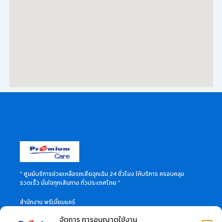
" ศูนย์บริการช่วยเหลือรถเสียฉุกเฉิน 24 ชั่วโมง ให้บริการ ครอบคลุม
รวดเร็ว มั่นใจทุกเส้นทาง ทั่วประเทศไทย "
สำนักงาน พรีเมี่ยมแคร์
46 ซอย ลาดพร้าว 60 แขวงวังทองหลาง เขตวังทองหลาง
จัดการ การอนุญาตใช้งาน
กรุงเทพมหานคร 10310