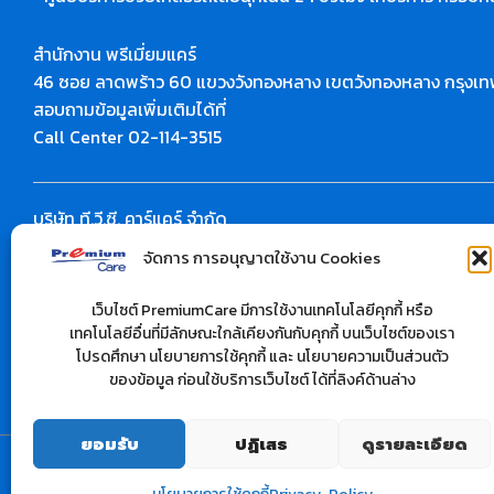
สำนักงาน พรีเมี่ยมแคร์
46 ซอย ลาดพร้าว 60 แขวงวังทองหลาง เขตวังทองหลาง กรุงเ
สอบถามข้อมูลเพิ่มเติมได้ที่
Call Center 02-114-3515
บริษัท ที.วี.ซี. คาร์แคร์ จำกัด
สำนักงาน : 10/37 ซอยลาดพร้าว 28 ถนนลาดพร้าว
จัดการ การอนุญาตใช้งาน Cookies
แขวงจันทรเกษม เขตวังทองหลาง กรุงเทพฯ 10900 จำกัด
สอบถามข้อมูลเพิ่มเติมได้ที่
เว็บไซต์ PremiumCare มีการใช้งานเทคโนโลยีคุกกี้ หรือ
โทร : 02-512-0283
เทคโนโลยีอื่นที่มีลักษณะใกล้เคียงกันกับคุกกี้ บนเว็บไซต์ของเรา
เว็ปไซต์ :
www.premium-carcare.com
โปรดศึกษา นโยบายการใช้คุกกี้ และ นโยบายความเป็นส่วนตัว
ของข้อมูล ก่อนใช้บริการเว็บไซต์ ได้ที่ลิงค์ด้านล่าง
ยอมรับ
ปฏิเสธ
ดูรายละเอียด
ติดต่อเรา
Copyright © 2026 premium care.in.th | Powered by
Astra WordPress Theme