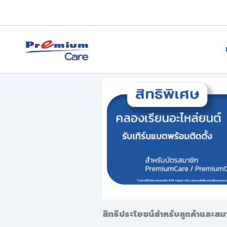
Skip
to
content
premium care.in.th
สิทธิประโยชน์สำหรับลูกค้าและส