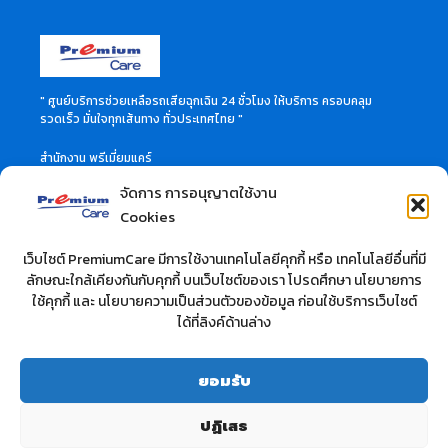
" ศูนย์บริการช่วยเหลือรถเสียฉุกเฉิน 24 ชั่วโมง ให้บริการ ครอบคลุม
รวดเร็ว มั่นใจทุกเส้นทาง ทั่วประเทศไทย "
สำนักงาน พรีเมี่ยมแคร์
46 ซอย ลาดพร้าว 60 แขวงวังทองหลาง เขตวังทองหลาง
จัดการ การอนุญาตใช้งาน
กรุงเทพมหานคร 10310
สอบถามข้อมูลเพิ่มเติมได้ที่
Cookies
Call Center 02-114-3515
เว็บไซต์ PremiumCare มีการใช้งานเทคโนโลยีคุกกี้ หรือ เทคโนโลยีอื่นที่มี
ลักษณะใกล้เคียงกันกับคุกกี้ บนเว็บไซต์ของเรา โปรดศึกษา นโยบายการ
บริษัท ที.วี.ซี. คาร์แคร์ จำกัด
ใช้คุกกี้ และ นโยบายความเป็นส่วนตัวของข้อมูล ก่อนใช้บริการเว็บไซต์
สำนักงาน : 10/37 ซอยลาดพร้าว 28 ถนนลาดพร้าว
ได้ที่ลิงค์ด้านล่าง
แขวงจันทรเกษม เขตวังทองหลาง กรุงเทพฯ 10900 จำกัด
สอบถามข้อมูลเพิ่มเติมได้ที่
โทร : 02-512-0283
ยอมรับ
เว็ปไซต์ :
www.premium-carcare.com
ปฏิเสธ