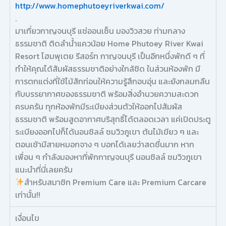
http://www.homephutoeyriverkwai.com/
.
มาเที่ยวกาญจนบุรี แช่ออนเซ็น มองวิวสวย ท่ามกลาง
ธรรมชาติ ติดลำน้ำแควน้อย Home Phutoey River Kwai
Resort โฮมพุเตย รีสอร์ท กาญจนบุรี เป็นอีกหนึ่งพักดี ๆ ที่
ทำให้คุณได้สัมผัสธรรมชาติอย่างใกล้ชิด ในส่วนห้องพัก มี
การตกแต่งที่ใช้ไม้สักท่อนให้ความรู้สึกอบอุ่น และยังกลมกลืน
กับบรรยากาศของธรรมชาติ พร้อมสิ่งอำนวยความสะดวก
ครบครัน ทุกห้องพักมีระเบียงส่วนตัวให้ออกไปสัมผัส
ธรรมชาติ พร้อมสูดอากาศบริสุทธิ์ได้ตลอดเวลา แค่เปิดประตู
ระเบียงออกไปก็ได้นอนชิลล์ ชมวิวภูเขา ต้นไม้เขียว ๆ และ
ตอนเช้ามีสายหมอกจาง ๆ บอกได้เลยว่าสดชื่นมาก หาก
เพื่อน ๆ กำลังมองหาที่พักกาญจนบุรี นอนชิลล์ ชมวิวภูเขา
แนะนำที่นี่เลยครับ
สำหรับสมาชิก Premium Care และ Premium Carcare
เท่านั้น!!
เงื่อนไข