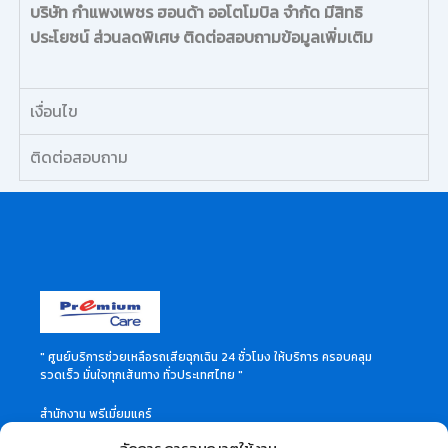
บริษัท กำแพงเพชร ฮอนด้า ออโตโมบิล จำกัด มีสิทธิ
ประโยชน์ ส่วนลดพิเศษ ติดต่อสอบถามข้อมูลเพิ่มเติม
เงื่อนไข
ติดต่อสอบถาม
" ศูนย์บริการช่วยเหลือรถเสียฉุกเฉิน 24 ชั่วโมง ให้บริการ ครอบคลุม
รวดเร็ว มั่นใจทุกเส้นทาง ทั่วประเทศไทย "
สำนักงาน พรีเมี่ยมแคร์
46 ซอย ลาดพร้าว 60 แขวงวังทองหลาง เขตวังทองหลาง