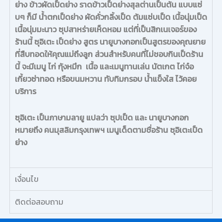
ย่าง ข้าวผัดเป็ดย่าง ราดข้าวเป็ดย่างสุลต่านเป็นต้น แบบแซ่
บๆ ก็มี น้ำตกเป็ดย่าง ผัดคั่วกลิ้งเป็ด ต้มแซ่บเป็ด เนื้อนุ่มเป็ด
เนื้อนุ่มมะนาว ซุปสาหร่ายเห็ดหอม แต่ที่เป็นสิกเนเจอร์ของ
ร้านนี้ ซุอิเตะ เป็ดย่าง สูตร นายูบางกอกเป็นสูตรของคุณยาย
ที่สืบทอดให้คุณแม่ถึงลูก ส่วนสำหรับคนที่ไม่ชอบกินเป็ดร้าน
นี้ จะมีเมนู ไก่ กุ้งหมึก เนื้อ และเมนูทานเล่น นัตเกต ไก่จ๋อ
เกี้ยวซ่าทอด หรือขนมหวาน ทับทิมกรอบ น้ำแข็งใส ไว้คอย
บริการ
ซุอิเตะ เป็นภาษามลายู แปลว่า ซุปเป็ด และ นายูบางกอก
หมายถึง คนมุสลิมกรุงเทพฯ เมนูเด็ดตามชื่อร้าน ซุอิเตะเป็ด
ย่าง
เงื่อนไข
ติดต่อสอบถาม