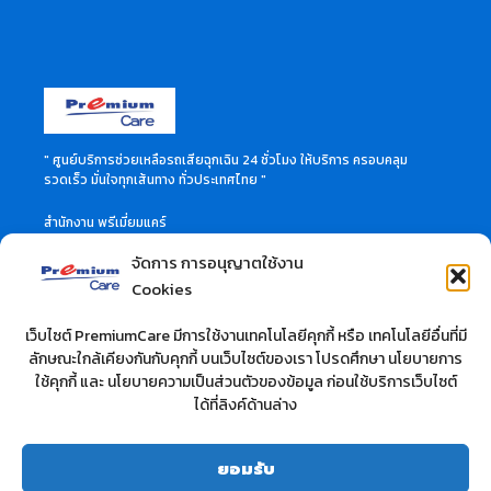
" ศูนย์บริการช่วยเหลือรถเสียฉุกเฉิน 24 ชั่วโมง ให้บริการ ครอบคลุม
รวดเร็ว มั่นใจทุกเส้นทาง ทั่วประเทศไทย "
สำนักงาน พรีเมี่ยมแคร์
46 ซอย ลาดพร้าว 60 แขวงวังทองหลาง เขตวังทองหลาง
จัดการ การอนุญาตใช้งาน
กรุงเทพมหานคร 10310
สอบถามข้อมูลเพิ่มเติมได้ที่
Cookies
Call Center 02-114-3515
เว็บไซต์ PremiumCare มีการใช้งานเทคโนโลยีคุกกี้ หรือ เทคโนโลยีอื่นที่มี
ลักษณะใกล้เคียงกันกับคุกกี้ บนเว็บไซต์ของเรา โปรดศึกษา นโยบายการ
บริษัท ที.วี.ซี. คาร์แคร์ จำกัด
ใช้คุกกี้ และ นโยบายความเป็นส่วนตัวของข้อมูล ก่อนใช้บริการเว็บไซต์
สำนักงาน : 10/37 ซอยลาดพร้าว 28 ถนนลาดพร้าว
ได้ที่ลิงค์ด้านล่าง
แขวงจันทรเกษม เขตวังทองหลาง กรุงเทพฯ 10900 จำกัด
สอบถามข้อมูลเพิ่มเติมได้ที่
โทร : 02-512-0283
ยอมรับ
เว็ปไซต์ :
www.premium-carcare.com